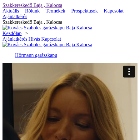
Szakkereskedő Baja , Kalocsa
Aktuális
Rólunk
Termékek
Prospektusok
Kapcsolat
Ajánlatkérés
Szakkereskedő Baja , Kalocsa
Kezdőlap
>
Ajánlatkérés
Hívás
Kapcsolat
Hörmann garázskapu