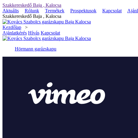
Szakkereskedő Baja , Kalocsa
Aktuális
Rólunk
Termékek
Prospektusok
Kapcsolat
Ajánl
Szakkereskedő Baja , Kalocsa
Kezdőlap
>
Ajánlatkérés
Hívás
Kapcsolat
Hörmann garázskapu